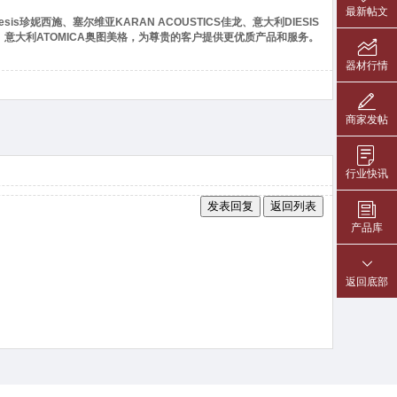
最新帖文
is珍妮西施、塞尔维亚KARAN ACOUSTICS佳龙、意大利DIESIS
RD线材、意大利ATOMICA奥图美格，为尊贵的客户提供更优质产品和服务。
器材行情
举报
商家发帖
行业快讯
发表回复
返回列表
产品库
返回底部