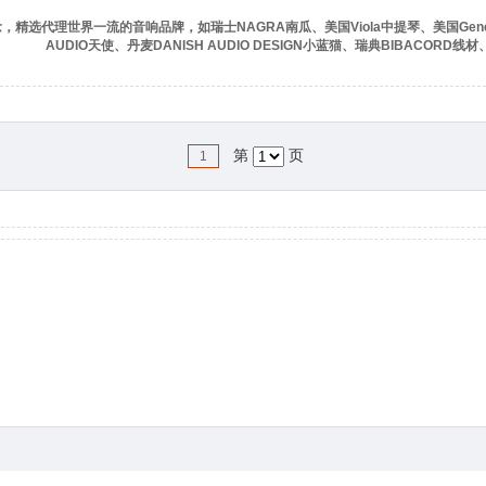
理念，精选代理世界一流的音响品牌，如瑞士NAGRA南瓜、美国Viola中提琴、美国Genes
AUDIO天使、丹麦DANISH AUDIO DESIGN小蓝猫、瑞典BIBACO
第
页
1