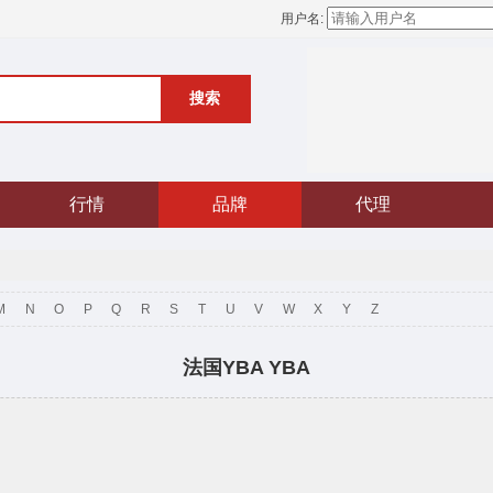
用户名:
搜索
行情
品牌
代理
M
N
O
P
Q
R
S
T
U
V
W
X
Y
Z
法国YBA YBA