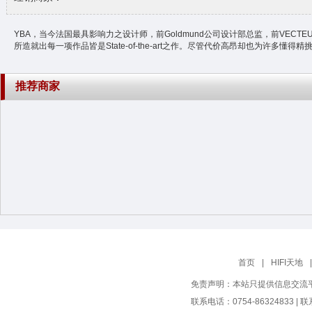
YBA，当今法国最具影响力之设计师，前Goldmund公司设计部总监，前VECTEUR
所造就出每一项作品皆是State-of-the-art之作。尽管代价高昂却也为许
推荐商家
首页
|
HIFI天地
|
免责声明：本站只提供信息交流
联系电话：0754-86324833 |