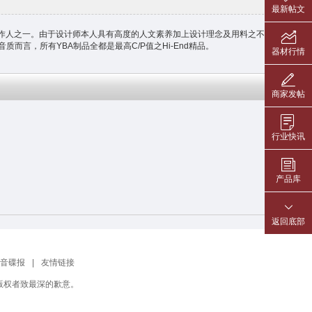
最新帖文
lisos唱片制作人之一。由于设计师本人具有高度的人文素养加上设计理念及用料之不妥协，其
质而言，所有YBA制品全都是最高C/P值之Hi-End精品。
器材行情
更多
商家发帖
行业快讯
产品库
返回底部
音碟报
|
友情链接
版权者致最深的歉意。