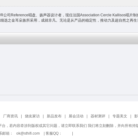
公司Reference唱盘、扬声器设计者，现任法国Association Cercle Kal
多懂得精挑细选之金耳朵族所采用，成就非凡。无论是从产品的稳定性，推动力及超自然之再生音
厂商资讯
|
烧友家访
|
新品发布
|
展会活动
|
器材测评
|
专题美文
|
影
平台，若内容牵涉到版权或其它问题，请立即联系我们 我们将立刻刪除，并向所有持
 联系邮箱：
ok@sthifi.com
| 客服QQ：
|