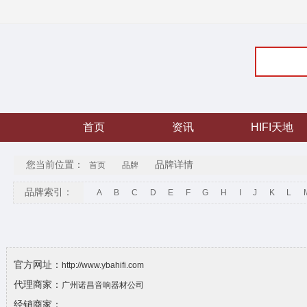
首页
资讯
HIFI天地
您当前位置：
品牌详情
首页
品牌
品牌索引：
A
B
C
D
E
F
G
H
I
J
K
L
官方网址：
http://www.ybahifi.com
代理商家：
广州诺昌音响器材公司
经销商家：