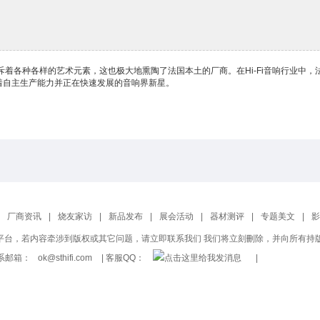
着各种各样的艺术元素，这也极大地熏陶了法国本土的厂商。在Hi-Fi音响行业中，
有着自主生产能力并正在快速发展的音响界新星。
厂商资讯
|
烧友家访
|
新品发布
|
展会活动
|
器材测评
|
专题美文
|
影
平台，若内容牵涉到版权或其它问题，请立即联系我们 我们将立刻刪除，并向所有持
 联系邮箱：
ok@sthifi.com
| 客服QQ：
|