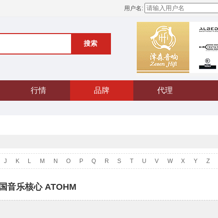
用户名:
搜索
行情
品牌
代理
J
K
L
M
N
O
P
Q
R
S
T
U
V
W
X
Y
Z
国音乐核心 ATOHM