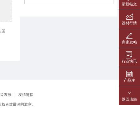
最新帖文
器材行情
法国
商家发帖
行业快讯
产品库
音碟报
|
友情链接
返回底部
版权者致最深的歉意。