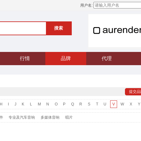
用户名:
搜索
行情
品牌
代理
提交品
H
I
J
K
L
M
N
O
P
Q
R
S
T
U
V
W
X
Y
件
专业及汽车音响
多媒体音响
唱片